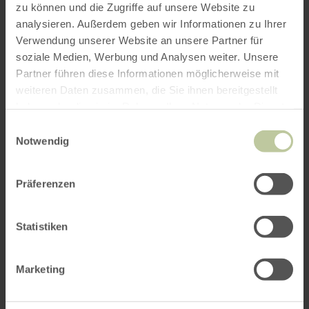
zu können und die Zugriffe auf unsere Website zu
analysieren. Außerdem geben wir Informationen zu Ihrer
Verwendung unserer Website an unsere Partner für
soziale Medien, Werbung und Analysen weiter. Unsere
Das könnte Sie auch
Partner führen diese Informationen möglicherweise mit
weiteren Daten zusammen, die Sie ihnen bereitgestellt
interessieren
haben oder die sie im Rahmen Ihrer Nutzung der Dienste
gesammelt haben.
Einwilligungsauswahl
Notwendig
Präferenzen
Statistiken
Marketing