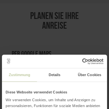
PLANEN SIE IHRE
ANREISE
per Google Maps
Anfahrt von:
Zustimmung
Details
Über Cookies
Diese Webseite verwendet Cookies
Wir verwenden Cookies, um Inhalte und Anzeigen zu
ROUTE PLANEN
personalisieren, Funktionen für soziale Medien anbieten