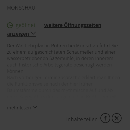
MONSCHAU
geöffnet
weitere Öffnungszeiten
anzeigen
Der Waldlehrpfad in Rohren bei Monschau führt Sie
zu einem aufgeschichteten Schaumeiler und einer
wasserbetriebenen Sägemühle, in deren Innerem
auch historische Arbeitsgeräte besichtigt werden
können.
Nach vorheriger Terminabsprache erklärt man Ihnen
die Funktionsweise nach der hier früher
Baumstämme durch das rhythmische Auf und Ab
eines Sägegatters der Länge nach in Bretter zerteilt
wurden.
mehr lesen
Terminabsprache unter der Tel-Nr.: +49 2472 7035
Inhalte teilen: