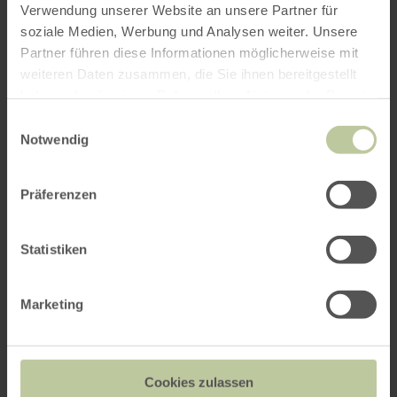
Das könnte Sie auch
Verwendung unserer Website an unsere Partner für
soziale Medien, Werbung und Analysen weiter. Unsere
interessieren
Partner führen diese Informationen möglicherweise mit
weiteren Daten zusammen, die Sie ihnen bereitgestellt
haben oder die sie im Rahmen Ihrer Nutzung der Dienste
gesammelt haben.
Einwilligungsauswahl
Notwendig
Präferenzen
Statistiken
Marketing
Bronze-Atelier Gehlen
Cookies zulassen