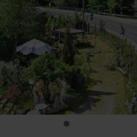
interessanten Gesrpächen und einer kleinen
Stärkung für angemeldete Besucher empfängt der
Künstler die Besucher alle persönlich.
Für alle, die lust haben, in dieser inspirierenden
Atmosphäre selber Kunst herzustellen, bietet Peter
Sußner interessante Workshops - mit Übernachtung
und Verpflegung in der Kunstfabrik an:
zeichnen, amlen, Monsch-Engel und Skulpturen
herstellen uvm.. Persönlicher Kontakt ausdrücklich
erwünscht +49 172-2423399