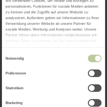
Wir verwenden Cookies, um Inhalte und Anzeigen zu
personalisieren, Funktionen für soziale Medien anbieten
zu können und die Zugriffe auf unsere Website zu
ROUTE PLANEN
analysieren. Außerdem geben wir Informationen zu Ihrer
Verwendung unserer Website an unsere Partner für
soziale Medien, Werbung und Analysen weiter. Unsere
Partner führen diese Informationen möglicherweise mit
weiteren Daten zusammen, die Sie ihnen bereitgestellt
Das könnte Sie auch
haben oder die sie im Rahmen Ihrer Nutzung der Dienste
interessieren
gesammelt haben.
Einwilligungsauswahl
Notwendig
Präferenzen
Statistiken
Marketing