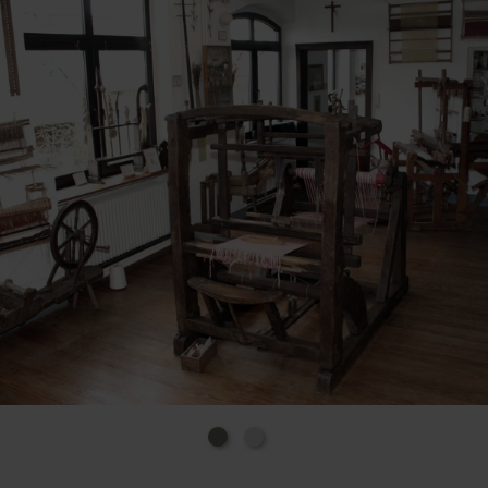
spätere Grundschullehrer Robert A. Esser hat im
Jahre 1961 die Werkgemeinschaft für Handwebkunst
in Bad Münstereifel-Rupperath gebründet. In diesem
Zusammenhang begann er, Zeugnisse und
Gegenstände des Spinnens und Webens zu
sammeln. Von 1965 (Schließung der Schule) bis Ende
2003 (Auflösung der Werkgemeinschaft) war die
Sammlung in der ehemaligen Turnhalle
untergebracht. 2006 wurde diese Sammlung direkt
neben der Webwerkstatt neu gestaltet und im Juni
als Handwebmuseum wiedereröffnet. Seitdem
betreut einen Unterabteilung des Betreibervereins
"Alte Schule Rupperath e.V." das Museum in
ehrenamtlicher Arbeit. Für diese Arbeit wurde dem
Verein 2008, dem Todesjahr von Robert A. Esser, der
Ehrenamtspreis der Stadt Bad Münstereifel
verliehen.