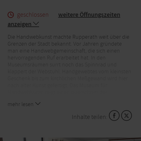
geschlossen
weitere Öffnungszeiten
anzeigen
Die Handwebkunst machte Rupperath weit über die
Grenzen der Stadt bekannt. Vor Jahren gründete
man eine Handwebgemeinschaft, die sich einen
hervorragenden Ruf erarbeitet hat. In den
Museumsräumen surrt noch das Spinnrad und
klappert der Webstuhl. Handgewebtes vom kleinsten
Geschenk bis zum kirchlichen Meßgewand wird hier
nach alter Kunst gefertigt. Das Museum für
Handwebkunst zeigt einen querschnitt der
Handweberei durch viele Jahrtausende.
mehr lesen
Handwebwerkstatt und Handwebmuseum werden
ergänzt durch eine reizvolle und reich ausgestattete
Inhalte teilen:
Ausstellung, die das Herz des Besuchers höher
schlagen lässt. Das Museum erreichen Sie über einen
barrierefreien Eingang und es ist ein Behinderten-WC
eingerichtet worden. Der ehemalige Volks- und