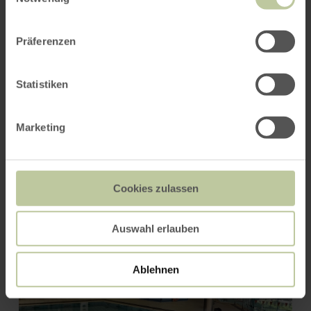
ROUTE PLANEN
Präferenzen
Statistiken
Das könnte Sie auch
interessieren
Marketing
Cookies zulassen
Auswahl erlauben
Ablehnen