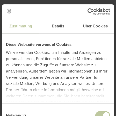
PLANEN SIE IHRE
Zustimmung
Details
Über Cookies
ANREISE
Diese Webseite verwendet Cookies
Wir verwenden Cookies, um Inhalte und Anzeigen zu
personalisieren, Funktionen für soziale Medien anbieten
per Google Maps
zu können und die Zugriffe auf unsere Website zu
analysieren. Außerdem geben wir Informationen zu Ihrer
Verwendung unserer Website an unsere Partner für
Anfahrt von:
soziale Medien, Werbung und Analysen weiter. Unsere
Partner führen diese Informationen möglicherweise mit
weiteren Daten zusammen, die Sie ihnen bereitgestellt
haben oder die sie im Rahmen Ihrer Nutzung der Dienste
gesammelt haben.
Einwilligungsauswahl
Notwendig