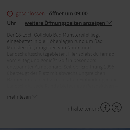
geschlossen
- öffnet um 09:00
Uhr
weitere Öffnungszeiten anzeigen
Der 18-Loch Golfclub Bad Münstereifel liegt
eingebettet in die Höhenlagen rund um Bad
Münstereifel, umgeben von Natur- und
Landschaftsschutzgebieten. Hier spielst du fernab
vom Alltag und genießt Golf in besonders
entspannter Atmosphäre. Seit der Eröffnung 1995
überzeugt der Platz mit abwechslungsreichen
Bahnen und einer harmonischen Einbindung in die
Landschaft. Jede Runde bietet neue Perspektiven –
sportlich fordernd und gleichzeitig entschleunigend.
mehr lesen
Die ruhige Lage ohne Verkehrslärm macht das Spiel
zu einem intensiven Naturerlebnis.
Inhalte teilen:
Neben dem Platz stehen dir großzügige
Übungsanlagen zur Verfügung, die ideal zum