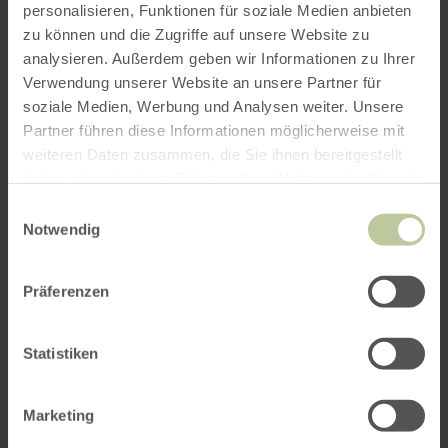
personalisieren, Funktionen für soziale Medien anbieten
ROUTE PLANEN
zu können und die Zugriffe auf unsere Website zu
analysieren. Außerdem geben wir Informationen zu Ihrer
Verwendung unserer Website an unsere Partner für
soziale Medien, Werbung und Analysen weiter. Unsere
Partner führen diese Informationen möglicherweise mit
Das könnte Sie auch
weiteren Daten zusammen, die Sie ihnen bereitgestellt
haben oder die sie im Rahmen Ihrer Nutzung der Dienste
interessieren
gesammelt haben.
Einwilligungsauswahl
Notwendig
Präferenzen
Statistiken
Marketing