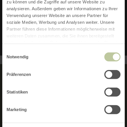
TOURENART:
RADFAHREN
zu können und die Zugriffe auf unsere Website zu
analysieren. Außerdem geben wir Informationen zu Ihrer
AUFSTIEG:
270 M
Verwendung unserer Website an unsere Partner für
soziale Medien, Werbung und Analysen weiter. Unsere
ABSTIEG:
270 M
Partner führen diese Informationen möglicherweise mit
weiteren Daten zusammen, die Sie ihnen bereitgestellt
haben oder die sie im Rahmen Ihrer Nutzung der Dienste
gesammelt haben.
Einwilligungsauswahl
Notwendig
Präferenzen
MERKMALE:
Statistiken
RUNDTOUR
Marketing