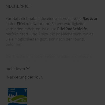
MECHERNICH
Für Naturliebhaber, die eine anspruchsvolle
Radtour
in der
Eifel
mit Natur und Sehenswürdigkeiten
verbinden möchten, ist diese
EifelRadSchleife
perfekt. Start- und Zielpunkt ist Mechernich, wo es
viele Möglichkeiten gibt, sich nach der Tour zu
belohnen.
Die Strecke führt über Felder, Wälder und Wiesen,
teilweise auf grobem Untergrund in hügeliger
Topografie. Es erwartet Sie eine abwechslungsreiche
mehr lesen
Landschaft und Sitzbänke laden zum Verweilen und
Genießen der Aussicht ein.
Markierung der Tour:
Auf halber Strecke liegt
Burg Satzvey
, die mit
Gastronomie und einer Burgbäckerei ideal als
Pausenort in mittelalterlicher Atmosphäre dient. Ein
kurzer Abstecher zu der Burg Veynau und/oder der