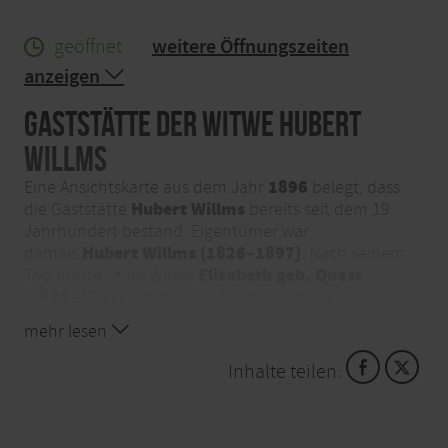
geöffnet
weitere Öffnungszeiten
anzeigen
Gaststätte der Witwe Hubert
Willms
1896
Eine Ansichtskarte aus dem Jahr
belegt, dass
Hubert Willms
die Gaststätte
bereits seit dem 19.
Jahrhundert bestand. Eigentümer war
Hubert Willms (1826–1897)
damals
. Nach seinem
Elisabeth geb. Quast
Tod führte seine Witwe
(1830–1911)
die Wirtschaft weiter. Danach
Elisabeth Willms verh. Limburg (1867–
übernahm
mehr lesen
1936)
den Betrieb.
Inhalte teilen:
Diepenlinchener Straße
Die Gaststätte lag auf der
,
Peter Willms
etwas unterhalb der Gaststätte von
,
dem Neffen von Hubert Willms. Der Volksmund