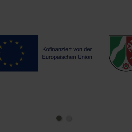
unterschied die beiden Lokale nach ihrer Lage: den
oberen Willms
unteren Willms
„
“ und den „
“ – im
Dialekt also „övverschte“ und „öngerschte“ Willms.
Ein gemeinsamer Spitzname entstand aus einer
Anekdote: Im „övverschte“ Willms las der Wirt seinen
Weltnachrichten aus der Zeitung
Gästen die
vor.
Eines Tages betraf eine Meldung die italienische
Piemont
Region
, die der Wirt als „Pimmong“
aussprach. Dies führte zu allgemeiner Heiterkeit. So
„övverschte
erhielt die Gaststätte den Spitznamen
Pimmong“
, während die Gaststätte von Peter
„öngerschte Pimmong“
Willms den Namen
erhielt.
Am 9. April 1882 beschlossen einige Bürger der
Gemeinde, die der Hausmusik großes Interesse
entgegenbrachten, die Gründung der
Musikvereinigung »Euphonia«.