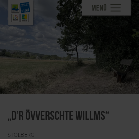
MENÜ
„D’r övverschte Willms“
STOLBERG