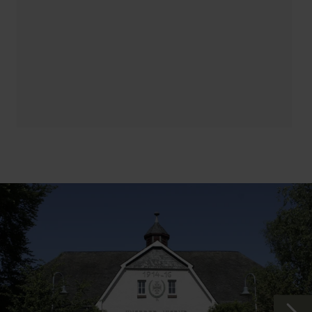
des Vlattener Baches steigt der Weg nun auf die
Höhe des Lützenbergs. Dreimal täglich klingen die
Glockenschläge der St. Michael Kapelle hinunter in
den Ort. In der 1912 gebauten Kapelle finden sich
sehenswerte Fensterbilder und spätmittelalterliche
Malereien. Einen neuzeitlichen Kontrast dazu bildet
die nächste Station: das knallbunte Mosaik der
Schutzmantelmadonna. Das Marienbildnis wurde
1970 von Margarita Rieth aus 15 Zentnern Steinchen
angefertigt. Ein paar Schritte weiter residiert fast ein
wenig verwunschen die Burg Vlatten. Der markante,
historisierende Burgturm aus dem 19. Jhd. ist nur
eine der vielen baulichen Veränderungen und
Ergänzungen, die die einstige Wasserburg seit dem
14. Jhd. erfahren hat. Ebenfalls am Vlattener Bach
liegt die Basilika St. Dionysius. Mit ihrem mächtigen
Westturm ist sie seit vielen Jahrhunderten das
Wahrzeichen des Ortes. Die letzte Station lenkt Ihre
Aufmerksamkeit auf die für das Rheinland so
typischen Wegekreuze. Mit ein wenig Zeit können