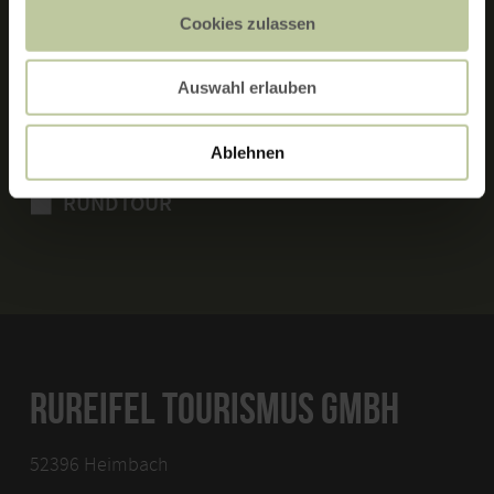
Cookies zulassen
MERKMALE:
Auswahl erlauben
FAMILIENFREUNDLICH
Ablehnen
RUNDTOUR
RUREIFEL TOURISMUS GMBH
52396 Heimbach