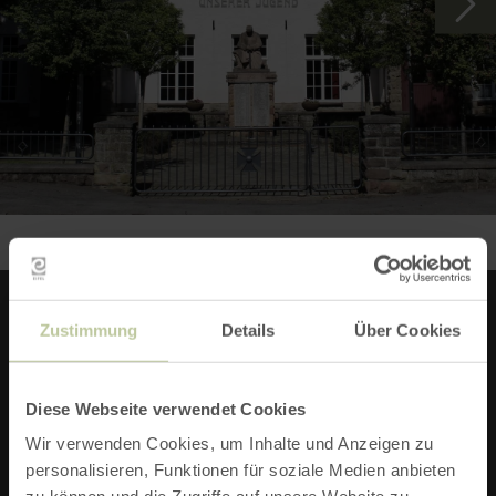
Sie noch zehn weitere in der Vlattener Gemarkung
entdecken.
Zustimmung
Details
Über Cookies
INFOS ZU DIESER ROUTE
Diese Webseite verwendet Cookies
START:
PARKPLATZ AN DER JUGENDHALLE, AUF
Wir verwenden Cookies, um Inhalte und Anzeigen zu
DER HOSTERT, 52396 HEIMBACH-VLATTEN
personalisieren, Funktionen für soziale Medien anbieten