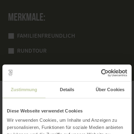
MERKMALE:
FAMILIENFREUNDLICH
RUNDTOUR
Zustimmung
Details
Über Cookies
KARTENMATERIAL
Diese Webseite verwendet Cookies
WIR EMPFEHLEN:
Wir verwenden Cookies, um Inhalte und Anzeigen zu
personalisieren, Funktionen für soziale Medien anbieten