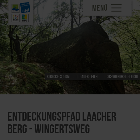
MENÜ
Strecke:
3,5 km
Dauer:
1:0 h
Schwierigkeit:
leicht
Entdeckungspfad Laacher
Berg - Wingertsweg