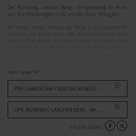
Der Rundweg Laacher Berg - Wingertsweg ist einer
von drei Rundwegen rund um die Stadt Nideggen.
Auf dieser ersten Strecke der Reise in die Landschaft
erfahren Sie etwas über das Eisvogelkarussell und
über Flußterrassen, auf denen keine Sonnenschirme
stehen. Sie erwandern den uralten Wingertsweg und
machen Bekanntschaft mit einem steinernen
Schutzschild. Beim Waldkrimi ist Ihr detektivisches
Gespür gefragt.
mehr lesen
Tipp: Kombinieren Sie die Wanderung mit einem
PDF: LANDSCHAFTSENTDECKUNGSPFAD NIDEGGEN
Besuch des
Burgenmuseum Nideggen
GPX: RUNDWEG LAACHER BERG - WINGERTSWEG | LENI GELB
Inhalte teilen: