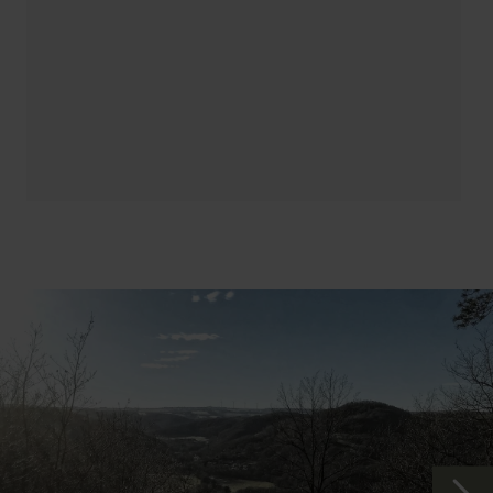
wacht, wachen die Rather ihrerseits über die
Muttergottesfigur. Ein kurzes Stück führt der Weg
entlang der Ortsdurchfahrt und wendet sich dann in
südwestlicher Richtung hin zum Wegekreuz an der
„Paffenkaul“. Es war eine Station, der früher häufig
gegangenen Bittprozession der „Sieben Fußfälle“.
Dann heißt es bald wieder: Achtung Aussicht! Fast
grenzenlos scheint sich die Börde unterhalb von
Rath auszudehnen. Dieses Panorama genießend
führt die Schleife weiter entlang einer kleinen
Obstbaum-Parade – jeder Baum ein Botschafter
alter, einheimischer Obstsorten. Ebenfalls an
vergangene Zeiten erinnert „et Spritzehüüsje“,
vielleicht das kleinste (nicht-öffentliche)
Heimatmuseum in weitem Umkreis. Schon bald
danach kommt das bauliche Wahrzeichen Raths, die
St. Antonius Kapelle in Sichtweite. Sie heißt Besucher
gerne willkommen und ist mit ihrer schlichten
Ausstattung ein ansprechender Ort, um die
Eindrücke der aussichtsreichen Rath-Runde