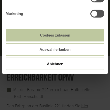
MERKMALE:
Marketing
FAMILIENFREUNDLICH
RUNDTOUR
Cookies zulassen
Auswahl erlauben
Ablehnen
ERREICHBARKEIT ÖPNV
Mit der Buslinie 221 erreichbar:
Haltestelle
Rath Harscheidt
Den Fahrplan der Buslinie 221 finden Sie
hier
.