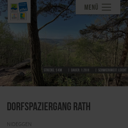
MENÜ
Strecke:
5 km
Dauer:
1:20 h
Schwierigkeit:
leicht
Dorfspaziergang Rath
NIDEGGEN