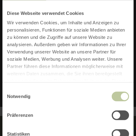
STRECKE:
5 KM
Diese Webseite verwendet Cookies
DAUER:
1:20 H
Wir verwenden Cookies, um Inhalte und Anzeigen zu
personalisieren, Funktionen für soziale Medien anbieten
SCHWIERIGKEIT:
LEICHT
zu können und die Zugriffe auf unsere Website zu
analysieren. Außerdem geben wir Informationen zu Ihrer
TOURENART:
WANDERN
Verwendung unserer Website an unsere Partner für
soziale Medien, Werbung und Analysen weiter. Unsere
AUFSTIEG:
36 M
Partner führen diese Informationen möglicherweise mit
weiteren Daten zusammen, die Sie ihnen bereitgestellt
ABSTIEG:
36 M
haben oder die sie im Rahmen Ihrer Nutzung der Dienste
gesammelt haben.
Einwilligungsauswahl
Notwendig
Präferenzen
Statistiken