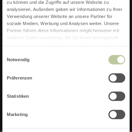
zu können und die Zugriffe auf unsere Website zu
ZIEL:
analysieren. Außerdem geben wir Informationen zu Ihrer
Verwendung unserer Website an unsere Partner für
NATIONALPARK TOR NIDEGGEN
soziale Medien, Werbung und Analysen weiter. Unsere
Partner führen diese Informationen möglicherweise mit
STRECKE:
49,5 KM
weiteren Daten zusammen, die Sie ihnen bereitgestellt
haben oder die sie im Rahmen Ihrer Nutzung der Dienste
DAUER:
3:21 H
gesammelt haben.
Einwilligungsauswahl
Notwendig
SCHWIERIGKEIT:
MITTEL
TOURENART:
RADFAHREN
Präferenzen
AUFSTIEG:
385 M
Statistiken
ABSTIEG:
385 M
Marketing