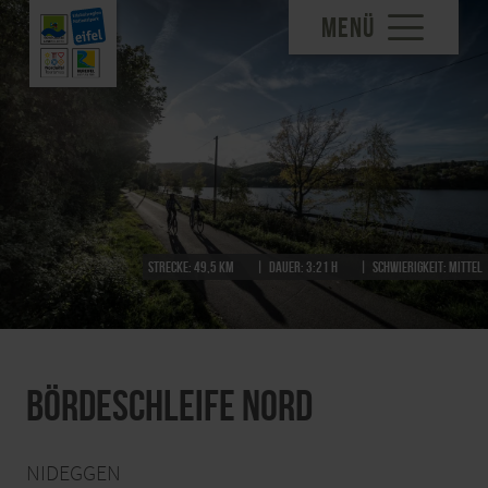
MENÜ
Strecke:
49,5 km
Dauer:
3:21 h
Schwierigkeit:
mittel
Bördeschleife Nord
NIDEGGEN