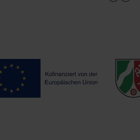
m abgeteuft, bevor die Grube Diepenlinchen
stillgelegt wurde.
Im Hintergrund erhebt sich die alte Bergehalde. Sie
und die benachbarte Albertsgrube waren die letzten,
in denen abgebaut wurde. Es bestanden jedoch bis
in die 1930er Jahre Pläne, den Abbau wieder
aufzunehmen. Sowohl dieser Betriebspunkt als auch
der Kuckucksschacht der Albertsgrube befinden sich
gegenüber, entlang der gemeinsamen
Konzessionsgrenze.
Da Schacht „IX Ravelsberg“ 70 m tiefer abgeteuft war
als der Kuckucksschacht, wurden über diesen
Schacht unfreiwillig auch das Abbaugebiet
Kuckucksgang und Zufriedenheit der Albertsgrube
mit entwässert, was dem Kuckucksschacht, als
Kuckuckskind von Schacht IX, seinen Namen gab.