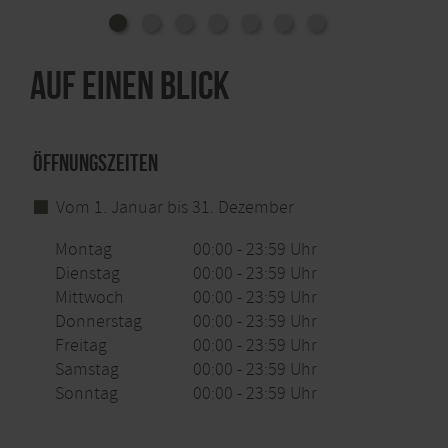
Bergehalde: Als Bergehalden werden die durch den
Bergbau entstandenen Aufschüttungen lockeren
Gesteinsaustrages bezeichnet. Der Wortteil “Berge”
ist allerdings nicht im topografischen Sinn zu
Auf einen Blick
verstehen, sondern leitet sich aus dem
bergmännischen Verständnis für “taubes Gestein”
ab, das beim Vortrieb der Stollen neben dem
eigentlichen Erz ebenfalls zu Tage gefördert
Öffnungszeiten
(“geborgen”) werden musste.
Vom 1. Januar bis 31. Dezember
Die Bergehalden der Erzbergwerke in der Gegend
Montag
00:00 - 23:59 Uhr
bestehen meist aus Kalk- und Dolomitbruch, der
Dienstag
00:00 - 23:59 Uhr
häufig im Strassenbau Verwendung findet.
Mittwoch
00:00 - 23:59 Uhr
Donnerstag
00:00 - 23:59 Uhr
Die benachbarte Bergehalde der Grube
Freitag
00:00 - 23:59 Uhr
Zufriedenheit wurde zum Beispiel vollständig
Samstag
00:00 - 23:59 Uhr
abgetragen und dazu benutzt, den Napoleonsweg,
Sonntag
00:00 - 23:59 Uhr
aber auch diesen Waldweg zum Betriebspunkt zu
schottern und somit zu befestigen.