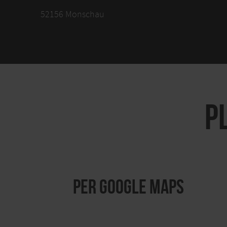
52156 Monschau
P
per Google Maps