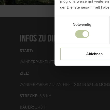
möglicherweise mit weiteren
der Dienste gesammelt habe
Einwilligungsauswahl
Notwendig
INFOS ZU DIESER ROUTE
START:
Ablehnen
WANDERPARKPLATZ AM EIFELDOM IN 52156 MON
ZIEL:
WANDERPARKPLATZ AM EIFELDOM IN 52156 MON
STRECKE:
5,8 KM
DAUER:
1:40 H