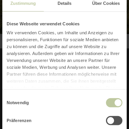
Zustimmung
Details
Über Cookies
Diese Webseite verwendet Cookies
Wir verwenden Cookies, um Inhalte und Anzeigen zu
personalisieren, Funktionen für soziale Medien anbieten
zu können und die Zugriffe auf unsere Website zu
analysieren. Außerdem geben wir Informationen zu Ihrer
Verwendung unserer Website an unsere Partner für
soziale Medien, Werbung und Analysen weiter. Unsere
INFOS ZU DIESER ROUTE
Partner führen diese Informationen möglicherweise mit
weiteren Daten zusammen, die Sie ihnen bereitgestellt
START:
haben oder die sie im Rahmen Ihrer Nutzung der Dienste
gesammelt haben.
Einwilligungsauswahl
NATIONALPARK-INFOPUNKT EINRUHR,
Notwendig
HEILSTEINHAUS IN 52152 SIMMERATH-EINRUHR
Präferenzen
ZIEL: