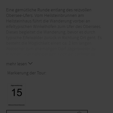
Eine gemütliche Runde entlang des reizvollen
Obersee-Ufers. Vom Heilsteinbrunnen am
Heilsteinhaus führt die Wanderung vorbei an
eifeltypischen Winkelhöfen zum Ufer des Obersees.
Dieses begleitet die Wanderung, bevor es durch
typische Eifelwälder zurück in Richtung Ort geht. Es
besteht die Möglichkeit einen ca. 2 km langen
Abstecher zum ehemaligen Dorf Jägersweiler zu
machen. Hier befindet sich noch ein zerfallenes
Haus.
mehr lesen
Highlights der Tour
Markierung der Tour:
Heilsteinbrunnen
Wassergarten
Naturerlebnisbad
Jägersweiler