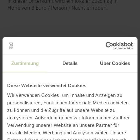
In dieser Unterkunft wird ein lokaler Zuschlag in
Höhe von 3 Euro / Person / Nacht erhoben.
Buchung
Kontakt
Zustimmung
Details
Über Cookies
Anreise
Diese Webseite verwendet Cookies
Buchung
Wir verwenden Cookies, um Inhalte und Anzeigen zu
personalisieren, Funktionen für soziale Medien anbieten
zu können und die Zugriffe auf unsere Website zu
Für den Zeitraum von 07.08.2026 - 14.08.2026
konnten wir leider keine passenden Einheiten
analysieren. Außerdem geben wir Informationen zu Ihrer
finden.
Verwendung unserer Website an unsere Partner für
soziale Medien, Werbung und Analysen weiter. Unsere