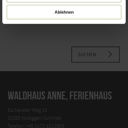
Kinder
Bitte Alter angeben
Ablehnen
SUCHEN
WALDHAUS ANNE, FERIENHAUS
Eschaueler Weg 31
52385 Nideggen-Schmidt
Telefon: +49 2472 6213903