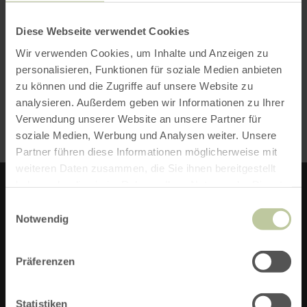
REISEDATUM ÄNDERN
Diese Webseite verwendet Cookies
Wir verwenden Cookies, um Inhalte und Anzeigen zu
personalisieren, Funktionen für soziale Medien anbieten
zu können und die Zugriffe auf unsere Website zu
Wohn-Bauwagen bis 4 Pers.
analysieren. Außerdem geben wir Informationen zu Ihrer
Gesamtpreis
weitere Infos
BUCHEN
755,00 €
Verwendung unserer Website an unsere Partner für
soziale Medien, Werbung und Analysen weiter. Unsere
Partner führen diese Informationen möglicherweise mit
weiteren Daten zusammen, die Sie ihnen bereitgestellt
haben oder die sie im Rahmen Ihrer Nutzung der Dienste
gesammelt haben.
Einwilligungsauswahl
NATURERLEBNIS BAUWAGEN -
Notwendig
HEINRICHSHOF
Präferenzen
Heinrichshof 1
53945 Blankenheim
Statistiken