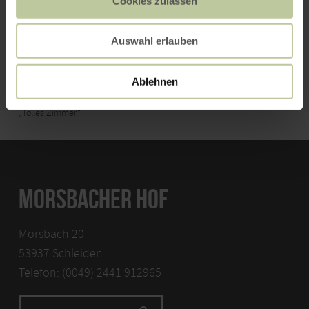
Cookies zulassen
„Tolle Stimmung.“
Service
Auswahl erlauben
94%
„Service im Restaurant ist freundlich und professionell.“
Zimmer
Ablehnen
92%
„Tolles Zimmer.“
MORSBACHER HOF
Morsbach 20
53937 Schleiden
Telefon: (0049) 2441 912965