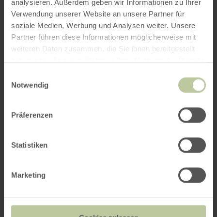
analysieren. Außerdem geben wir Informationen zu Ihrer
Highlights aus den
266 Bewertungen
Verwendung unserer Website an unsere Partner für
soziale Medien, Werbung und Analysen weiter. Unsere
Frühstück
Partner führen diese Informationen möglicherweise mit
weiteren Daten zusammen, die Sie ihnen bereitgestellt
100%
„Leckeres Frühstück.“
haben oder die sie im Rahmen Ihrer Nutzung der Dienste
gesammelt haben.
Essen
Einwilligungsauswahl
Notwendig
97%
„Das kulinarisches Erlebnis ist in Ordnung mit gutem Essen, vor allem
die Desserts.“
Präferenzen
Preis-Leistungs-Verhältnis
96%
„Gutes Preis-Leistungs-Verhältnis.“
Statistiken
Lage
95%
Marketing
„Tolle Lage.“
Stimmung
95%