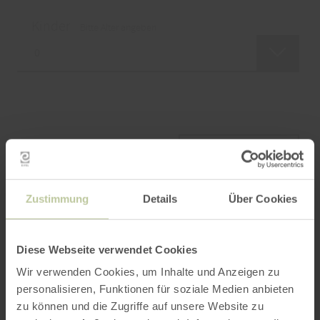
Kinder
Bitte Alter angeben
SUCHEN
Zustimmung
Details
Über Cookies
Bewertungen
Werte basieren auf verifizierten Gästebewertungen
Diese Webseite verwendet Cookies
unterschiedlicher Buchungsportale (Quelle:
Trust
You
)
Wir verwenden Cookies, um Inhalte und Anzeigen zu
personalisieren, Funktionen für soziale Medien anbieten
zu können und die Zugriffe auf unsere Website zu