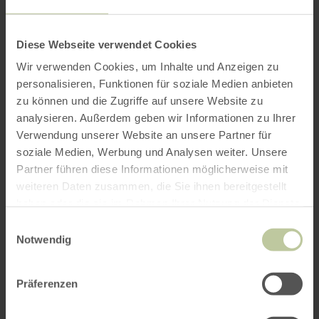
Diese Webseite verwendet Cookies
Abreise
Wir verwenden Cookies, um Inhalte und Anzeigen zu
personalisieren, Funktionen für soziale Medien anbieten
zu können und die Zugriffe auf unsere Website zu
analysieren. Außerdem geben wir Informationen zu Ihrer
Verwendung unserer Website an unsere Partner für
Anzahl Zimmer / Ferienwohnung
soziale Medien, Werbung und Analysen weiter. Unsere
Partner führen diese Informationen möglicherweise mit
weiteren Daten zusammen, die Sie ihnen bereitgestellt
haben oder die sie im Rahmen Ihrer Nutzung der Dienste
Erwachsene
gesammelt haben.
Einwilligungsauswahl
Notwendig
Präferenzen
Kinder
Bitte Alter angeben