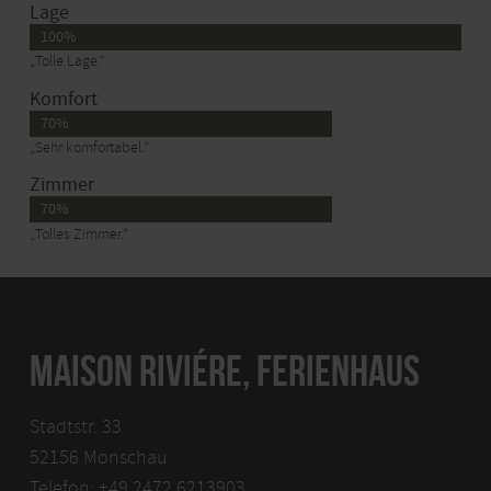
Lage
100%
„Tolle Lage.“
Komfort
70%
„Sehr komfortabel.“
Zimmer
70%
„Tolles Zimmer.“
MAISON RIVIÉRE, FERIENHAUS
Stadtstr. 33
52156 Monschau
Telefon: +49 2472 6213903