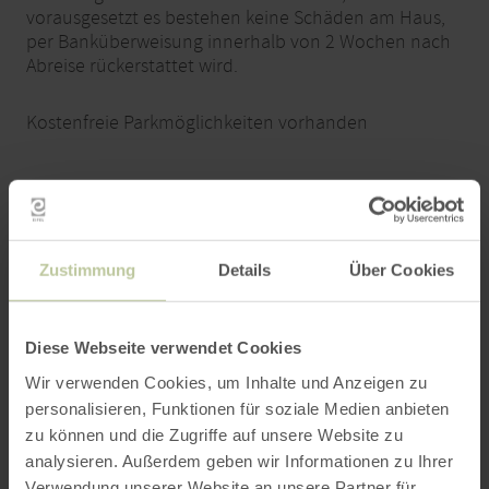
vorausgesetzt es bestehen keine Schäden am Haus,
per Banküberweisung innerhalb von 2 Wochen nach
Abreise rückerstattet wird.
Kostenfreie Parkmöglichkeiten vorhanden
Buchung
Zustimmung
Details
Über Cookies
Kontakt
Anreise
Diese Webseite verwendet Cookies
Wir verwenden Cookies, um Inhalte und Anzeigen zu
personalisieren, Funktionen für soziale Medien anbieten
Buchung
zu können und die Zugriffe auf unsere Website zu
analysieren. Außerdem geben wir Informationen zu Ihrer
Wann möchten Sie in der Unterkunft »La Maison im
Verwendung unserer Website an unsere Partner für