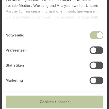
Park von Schloss Schmidtheim« übernachten?
soziale Medien, Werbung und Analysen weiter. Unsere
Partner führen diese Informationen möglicherweise mit
weiteren Daten zusammen, die Sie ihnen bereitgestellt
Anreise
haben oder die sie im Rahmen Ihrer Nutzung der Dienste
gesammelt haben.
Einwilligungsauswahl
Notwendig
Abreise
Präferenzen
Statistiken
Anzahl Zimmer / Ferienwohnung
Marketing
Erwachsene
Cookies zulassen