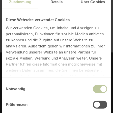
Zustimmung
Details
Über Cookies
„Tolle Stimmung.“
Essen
94%
Diese Webseite verwendet Cookies
„Köstliches Essen.“
Wir verwenden Cookies, um Inhalte und Anzeigen zu
Zimmer
personalisieren, Funktionen für soziale Medien anbieten
81%
zu können und die Zugriffe auf unsere Website zu
„Tolles Zimmer.“
analysieren. Außerdem geben wir Informationen zu Ihrer
Verwendung unserer Website an unsere Partner für
soziale Medien, Werbung und Analysen weiter. Unsere
Partner führen diese Informationen möglicherweise mit
weiteren Daten zusammen, die Sie ihnen bereitgestellt
JUGENDHERBERGE BURG
haben oder die sie im Rahmen Ihrer Nutzung der Dienste
BLANKENHEIM
gesammelt haben.
Einwilligungsauswahl
Notwendig
Burg 1
53945 Blankenheim
Präferenzen
Telefon: (0049) 2449 95090