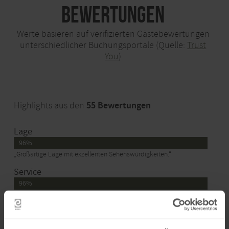
Bewertungen
Werte basieren auf verifizierten Gästebewertungen
unterschiedlicher Buchungsportale (Quelle:
Trust
You
)
Highlights aus den
55 Bewertungen
Lage
96%
„Großartige Lage mit exzellenten Sehenswürdigkeiten.“
Service
96%
„Freundlicher Service.“
Stimmung
96%