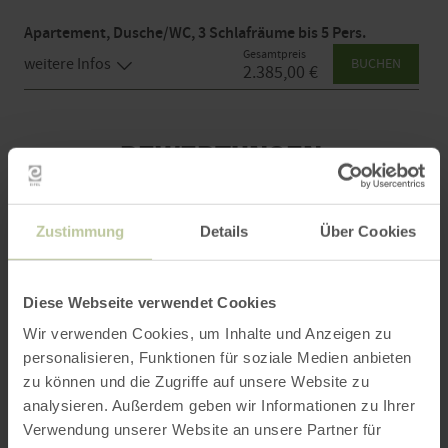
Apartement, Dusche/WC, 3 Schlafräume bis 5 Pers.
Gesamtpreis
weitere Infos
BUCHEN
2.385,00 €
Bewertungen
Werte basieren auf verifizierten Gästebewertungen
unterschiedlicher Buchungsportale (Quelle:
Trust
Zustimmung
Details
Über Cookies
You
)
Diese Webseite verwendet Cookies
Wir verwenden Cookies, um Inhalte und Anzeigen zu
Highlights aus den
1496 Bewertungen
personalisieren, Funktionen für soziale Medien anbieten
zu können und die Zugriffe auf unsere Website zu
Lage
analysieren. Außerdem geben wir Informationen zu Ihrer
94%
Apartment mit 3 Schlafzimmern für bis zu 5
Verwendung unserer Website an unsere Partner für
„Tolle Lage mit guten Parkmöglichkeiten.“
Personen, einem Badezimmer und separatem