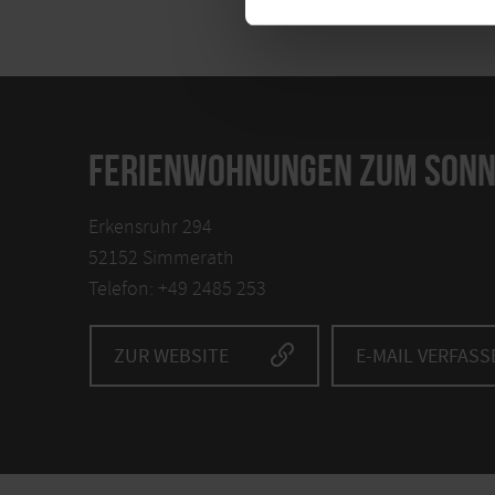
FERIENWOHNUNGEN ZUM SONN
Erkensruhr 294
52152 Simmerath
Telefon: +49 2485 253
ZUR WEBSITE
E-MAIL VERFASS