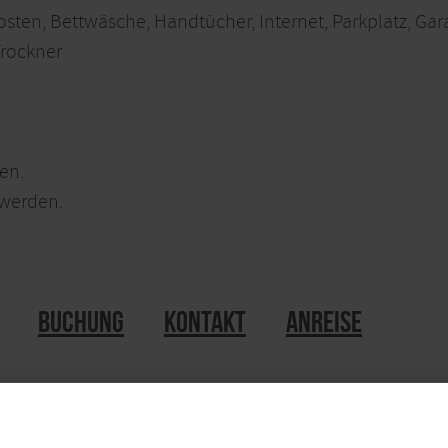
osten, Bettwäsche, Handtücher, Internet, Parkplatz, Gar
Trockner
en.
 werden.
Buchung
Kontakt
Anreise
Buchung