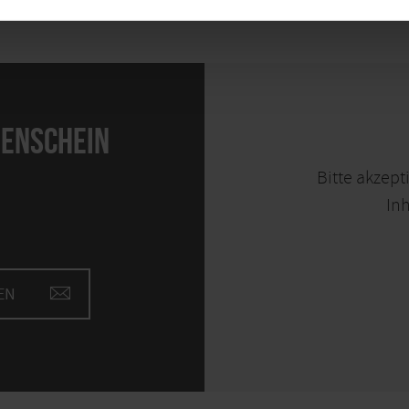
ENSCHEIN
Bitte akzept
Inh
EN