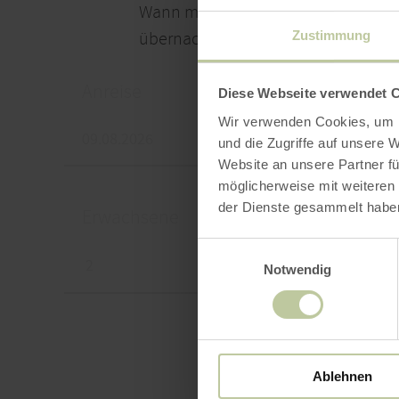
Wann möchten Sie in der Unterku
Zustimmung
übernachten?
Anreise
Abrei
Diese Webseite verwendet 
Wir verwenden Cookies, um I
und die Zugriffe auf unsere 
Website an unsere Partner fü
möglicherweise mit weiteren
der Dienste gesammelt habe
Erwachsene
Kinde
Einwilligungsauswahl
Notwendig
Ablehnen