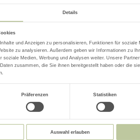
nft »Ferienwohnungen Zum Sonnenschein«
Details
se
Anzahl Zimmer / Feri
Cookies
nhalte und Anzeigen zu personalisieren, Funktionen für soziale
Website zu analysieren. Außerdem geben wir Informationen zu I
r soziale Medien, Werbung und Analysen weiter. Unsere Partner
 Daten zusammen, die Sie ihnen bereitgestellt haben oder die s
n.
r
Bitte Alter angeben
Präferenzen
Statistiken
Auswahl erlauben