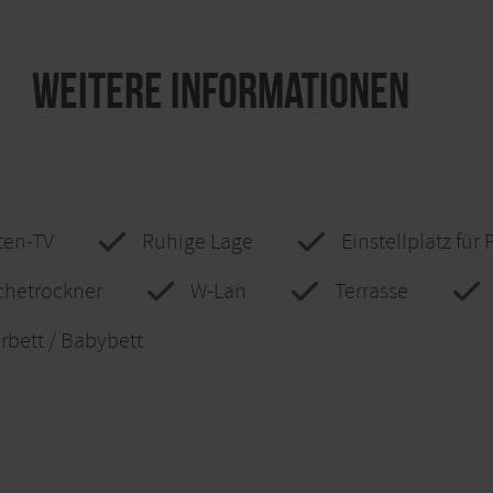
Weitere Informationen
iten-TV
Ruhige Lage
Einstellplatz für
hetrockner
W-Lan
Terrasse
erbett / Babybett