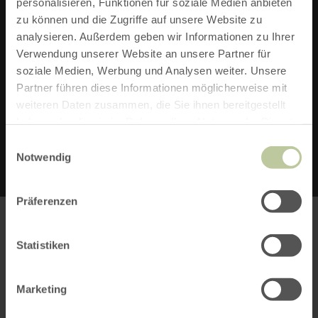
personalisieren, Funktionen für soziale Medien anbieten
52152 Simmerath-Einruhr
zu können und die Zugriffe auf unsere Website zu
Telefon: +49 163 3335042
analysieren. Außerdem geben wir Informationen zu Ihrer
Verwendung unserer Website an unsere Partner für
ZUR WEBSITE
soziale Medien, Werbung und Analysen weiter. Unsere
Ausstattung
Partner führen diese Informationen möglicherweise mit
weiteren Daten zusammen, die Sie ihnen bereitgestellt
Handtücher vorhanden
Balkon
Fernseher
E-MAIL VERFASSEN
haben oder die sie im Rahmen Ihrer Nutzung der Dienste
Bettwäsche vorhanden
Nichtraucher Zimmer/App./Whg.
gesammelt haben.
WiFi
Kochmöglichkeiten
Einwilligungsauswahl
Notwendig
Präferenzen
Statistiken
Bitte akzeptieren Sie den Einsatz aller
Cookies, um den Inhalt dieser Seite
Marketing
sehen zu können.