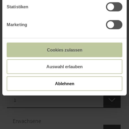
konnten wir leider keine passenden Einheiten
finden.
Statistiken
Marketing
Anreise
Cookies zulassen
Abreise
Auswahl erlauben
Ablehnen
Anzahl Zimmer / Ferienwohnung
Erwachsene