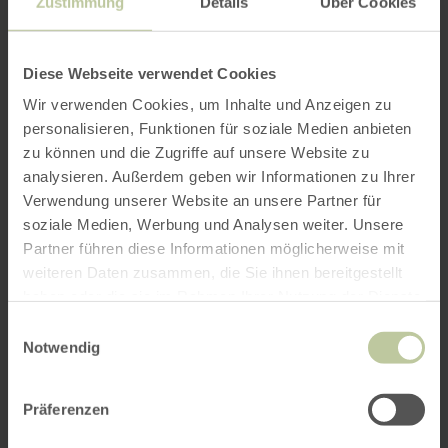
Wochenenden kann nur ab drei Übernachtungen
Zustimmung
Details
Über Cookies
gebucht werden.
1 Übernachtung ist nur möglich von Montag bis
Diese Webseite verwendet Cookies
Donnerstag, nicht an Wochenenden und Feiertagen
Wir verwenden Cookies, um Inhalte und Anzeigen zu
personalisieren, Funktionen für soziale Medien anbieten
zu können und die Zugriffe auf unsere Website zu
analysieren. Außerdem geben wir Informationen zu Ihrer
Verwendung unserer Website an unsere Partner für
Buchung
soziale Medien, Werbung und Analysen weiter. Unsere
Kontakt
Partner führen diese Informationen möglicherweise mit
weiteren Daten zusammen, die Sie ihnen bereitgestellt
Anreise
haben oder die sie im Rahmen Ihrer Nutzung der Dienste
gesammelt haben.
Einwilligungsauswahl
Notwendig
Buchung
Präferenzen
Für den Zeitraum von 11.08.2026 - 18.08.2026