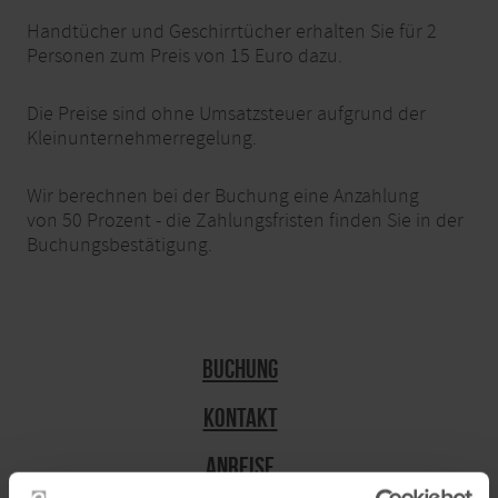
Handtücher und Geschirrtücher erhalten Sie für 2
Personen zum Preis von 15 Euro dazu.
Die Preise sind ohne Umsatzsteuer aufgrund der
Kleinunternehmerregelung.
Wir berechnen bei der Buchung eine Anzahlung
von 50 Prozent - die Zahlungsfristen finden Sie in der
Buchungsbestätigung.
Buchung
Kontakt
Anreise