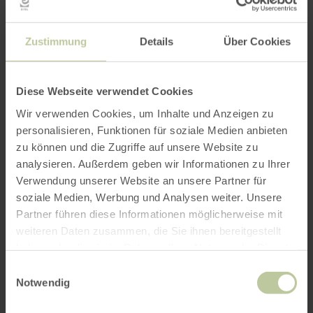
Buchung
Zustimmung
Details
Über Cookies
Für den Zeitraum von 09.08.2026 - 16.08.2026
konnten wir leider keine passenden Einheiten
Diese Webseite verwendet Cookies
finden.
Wir verwenden Cookies, um Inhalte und Anzeigen zu
personalisieren, Funktionen für soziale Medien anbieten
zu können und die Zugriffe auf unsere Website zu
Anreise
analysieren. Außerdem geben wir Informationen zu Ihrer
Verwendung unserer Website an unsere Partner für
soziale Medien, Werbung und Analysen weiter. Unsere
Partner führen diese Informationen möglicherweise mit
Abreise
weiteren Daten zusammen, die Sie ihnen bereitgestellt
haben oder die sie im Rahmen Ihrer Nutzung der Dienste
gesammelt haben.
Einwilligungsauswahl
Notwendig
Anzahl Zimmer / Ferienwohnung