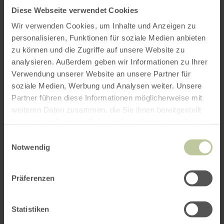
Diese Webseite verwendet Cookies
Wir verwenden Cookies, um Inhalte und Anzeigen zu
Anreise
personalisieren, Funktionen für soziale Medien anbieten
zu können und die Zugriffe auf unsere Website zu
analysieren. Außerdem geben wir Informationen zu Ihrer
Verwendung unserer Website an unsere Partner für
Abreise
soziale Medien, Werbung und Analysen weiter. Unsere
Partner führen diese Informationen möglicherweise mit
weiteren Daten zusammen, die Sie ihnen bereitgestellt
haben oder die sie im Rahmen Ihrer Nutzung der Dienste
gesammelt haben.
Anzahl Zimmer / Ferienwohnung
Einwilligungsauswahl
Notwendig
Präferenzen
Erwachsene
Statistiken