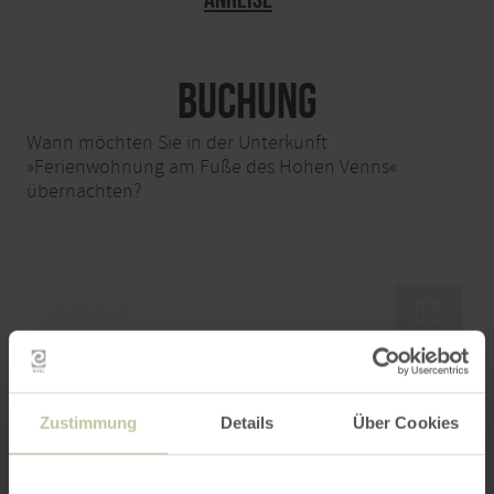
Buchung
Wann möchten Sie in der Unterkunft
»Ferienwohnung am Fuße des Hohen Venns«
übernachten?
Anreise
Abreise
Zustimmung
Details
Über Cookies