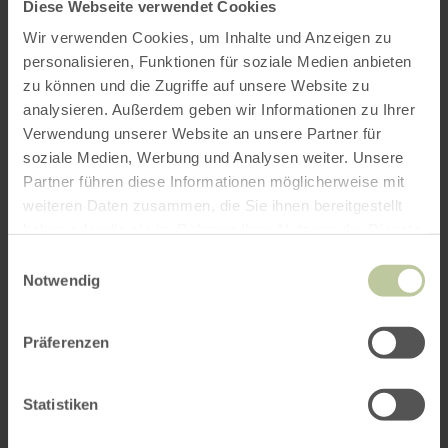
Diese Webseite verwendet Cookies
Anzahl Zimmer / Ferienwohnung
Wir verwenden Cookies, um Inhalte und Anzeigen zu
personalisieren, Funktionen für soziale Medien anbieten
zu können und die Zugriffe auf unsere Website zu
analysieren. Außerdem geben wir Informationen zu Ihrer
Erwachsene
Verwendung unserer Website an unsere Partner für
soziale Medien, Werbung und Analysen weiter. Unsere
Partner führen diese Informationen möglicherweise mit
weiteren Daten zusammen, die Sie ihnen bereitgestellt
Kinder
haben oder die sie im Rahmen Ihrer Nutzung der Dienste
Bitte Alter angeben
gesammelt haben.
Einwilligungsauswahl
Notwendig
Präferenzen
Statistiken
SUCHEN