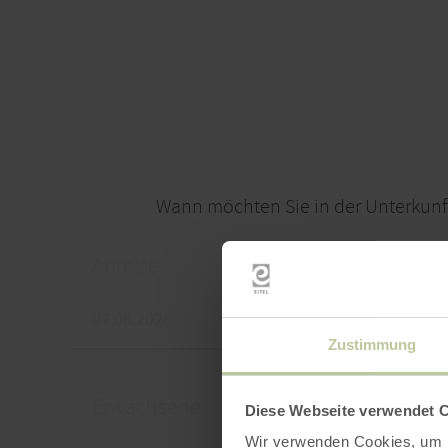
Wann möchten Sie in der Unterkunf
Anreise
Abrei
Zustimmung
Erwachsene
Kinde
Diese Webseite verwendet 
Wir verwenden Cookies, um I