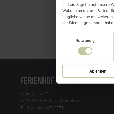
und die Zugriffe auf unsere 
Website an unsere Partner fü
möglicherweise mit weiteren
der Dienste gesammelt habe
Einwilligungsauswahl
Notwendig
Ablehnen
FERIENHOF JANSEN
Schießgasse 11
52152 Simmerath-Lammersdorf
Telefon: +49 2473 87711