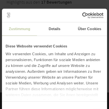
Highlights aus den
17 Bewertungen
Ausstattung
98%
„Tolle Ausstattung.“
Zustimmung
Details
Über Cookies
Zimmer
90%
„Tolles Zimmer.“
Diese Webseite verwendet Cookies
Lage
Wir verwenden Cookies, um Inhalte und Anzeigen zu
54%
personalisieren, Funktionen für soziale Medien anbieten
„Lage ist ok.“
zu können und die Zugriffe auf unsere Website zu
analysieren. Außerdem geben wir Informationen zu Ihrer
Komfort
Verwendung unserer Website an unsere Partner für
40%
„Etwas laute Zimmer, die komfortabler sein könnten.“
soziale Medien, Werbung und Analysen weiter. Unsere
Partner führen diese Informationen möglicherweise mit
weiteren Daten zusammen, die Sie ihnen bereitgestellt
haben oder die sie im Rahmen Ihrer Nutzung der Dienste
gesammelt haben.
Einwilligungsauswahl