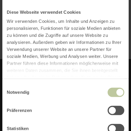
Diese Webseite verwendet Cookies
Wir verwenden Cookies, um Inhalte und Anzeigen zu
Ferienhaus
personalisieren, Funktionen für soziale Medien anbieten
Gesamtpreis
zu können und die Zugriffe auf unsere Website zu
weitere Infos
ANFRAGEN
560,00 €
analysieren. Außerdem geben wir Informationen zu Ihrer
Verwendung unserer Website an unsere Partner für
soziale Medien, Werbung und Analysen weiter. Unsere
Partner führen diese Informationen möglicherweise mit
weiteren Daten zusammen, die Sie ihnen bereitgestellt
haben oder die sie im Rahmen Ihrer Nutzung der Dienste
FERIENHAUS PAUL STEFFENS
gesammelt haben.
Einwilligungsauswahl
Notwendig
Oberreifferscheid 110
53940 Hellenthal
Präferenzen
Telefon: (0049) 2482 2020
Statistiken