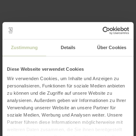
SUCHEN
Zustimmung
Details
Über Cookies
Bewertungen
Werte basieren auf verifizierten Gästebewertungen
Diese Webseite verwendet Cookies
unterschiedlicher Buchungsportale (Quelle:
Trust
Wir verwenden Cookies, um Inhalte und Anzeigen zu
You
)
personalisieren, Funktionen für soziale Medien anbieten
zu können und die Zugriffe auf unsere Website zu
analysieren. Außerdem geben wir Informationen zu Ihrer
Verwendung unserer Website an unsere Partner für
Highlights aus den
27 Bewertungen
soziale Medien, Werbung und Analysen weiter. Unsere
Partner führen diese Informationen möglicherweise mit
Sauberkeit
weiteren Daten zusammen, die Sie ihnen bereitgestellt
100%