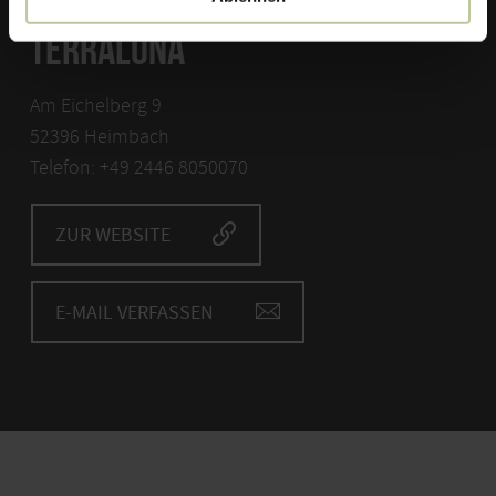
FERIENHAUS CHALET
TERRALUNA
Am Eichelberg 9
52396 Heimbach
Telefon: +49 2446 8050070
ZUR WEBSITE
E-MAIL VERFASSEN