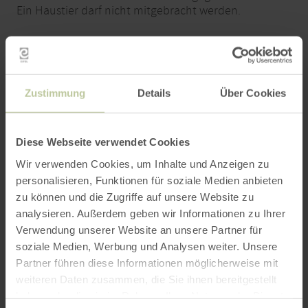
Ein Haustier darf nicht mitgebracht werden.
Zustimmung
Details
Über Cookies
Buchung
Diese Webseite verwendet Cookies
Kontakt
Wir verwenden Cookies, um Inhalte und Anzeigen zu
Anreise
personalisieren, Funktionen für soziale Medien anbieten
zu können und die Zugriffe auf unsere Website zu
analysieren. Außerdem geben wir Informationen zu Ihrer
Verwendung unserer Website an unsere Partner für
Buchung
soziale Medien, Werbung und Analysen weiter. Unsere
Partner führen diese Informationen möglicherweise mit
Für den Zeitraum von 09.08.2026 - 16.08.2026
weiteren Daten zusammen, die Sie ihnen bereitgestellt
konnten wir leider keine passenden Einheiten
haben oder die sie im Rahmen Ihrer Nutzung der Dienste
finden.