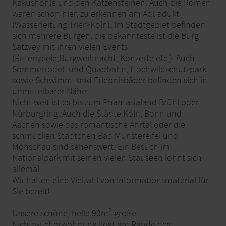
Kakushöhle und den Katzensteinen. Auch die Römer
waren schon hier, zu erkennen am Aquädukt
(Wasserleitung Trier>Köln). Im Stadtgebiet befinden
sich mehrere Burgen, die bekannteste ist die Burg
Satzvey mit ihren vielen Events
(Ritterspiele,Burgweihnacht, Konzerte etc.). Auch
Sommerrodel- und Quadbahn, Hochwildschutzpark
sowie Schwimm- und Erlebnisbäder befinden sich in
unmittelbarer Nähe.
Nicht weit ist es bis zum Phantasialand Brühl oder
Nürburgring. Auch die Städte Köln, Bonn und
Aachen sowie das romantische Ahrtal oder die
schmucken Städtchen Bad Münstereifel und
Monschau sind sehenswert. Ein Besuch im
Nationalpark mit seinen vielen Stauseen lohnt sich
allemal.
Wir halten eine Vielzahl von Informationsmaterial für
Sie bereit!
Unsere schöne, helle 90m² große
Nichtraucherwohnung liegt am Rande des