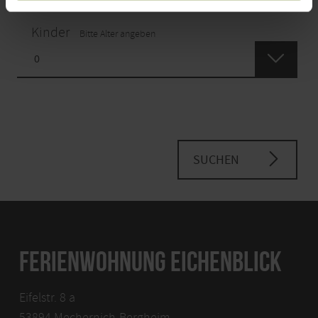
Kinder
Bitte Alter angeben
SUCHEN
FERIENWOHNUNG EICHENBLICK
Eifelstr. 8 a
53894 Mechernich-Bergheim