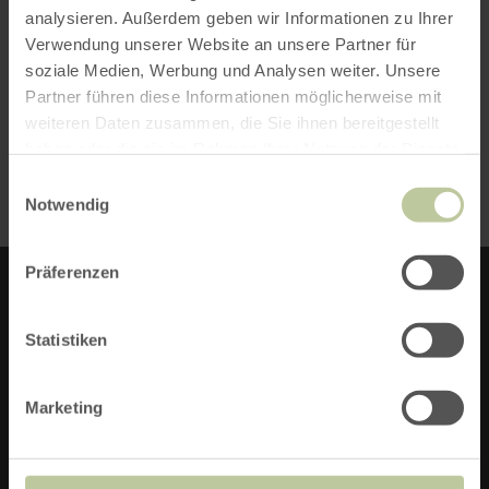
analysieren. Außerdem geben wir Informationen zu Ihrer
Verwendung unserer Website an unsere Partner für
soziale Medien, Werbung und Analysen weiter. Unsere
Partner führen diese Informationen möglicherweise mit
weiteren Daten zusammen, die Sie ihnen bereitgestellt
haben oder die sie im Rahmen Ihrer Nutzung der Dienste
gesammelt haben.
SUCHEN
Einwilligungsauswahl
Notwendig
Präferenzen
EEFELHUUS CHARLY
Statistiken
Messeweg 42
Marketing
52156 Monschau-Kalterherberg
Telefon: +49 2472 9930347