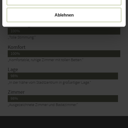
Service
100%
Ablehnen
„Großartig bei Management und Service.“
Stimmung
100%
„Tolle Stimmung.“
Komfort
100%
„Komfortable, ruhige Zimmer mit tollen Betten.“
Lage
98%
„In der Nähe vom Stadtzentrum in großartiger Lage.“
Zimmer
98%
„Ausgezeichnete Zimmer und Badezimmer.“