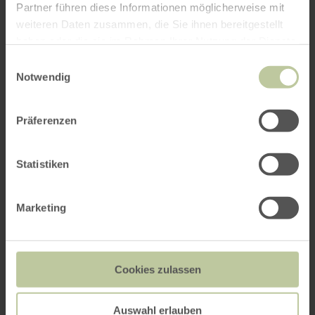
Partner führen diese Informationen möglicherweise mit
weiteren Daten zusammen, die Sie ihnen bereitgestellt
haben oder die sie im Rahmen Ihrer Nutzung der Dienste
SUCHEN
gesammelt haben.
Einwilligungsauswahl
Notwendig
Bewertungen
Präferenzen
Werte basieren auf verifizierten Gästebewertungen
unterschiedlicher Buchungsportale (Quelle:
Trust
You
)
Statistiken
Marketing
Highlights aus den
38 Bewertungen
Ausstattung
Cookies zulassen
100%
„Tolle Ausstattung.“
Auswahl erlauben