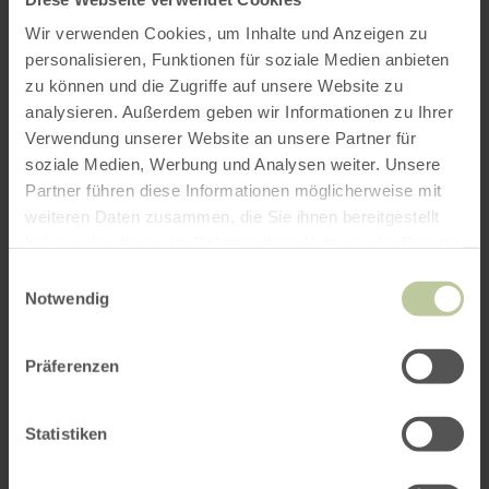
Wir verwenden Cookies, um Inhalte und Anzeigen zu
personalisieren, Funktionen für soziale Medien anbieten
SUCHEN
zu können und die Zugriffe auf unsere Website zu
analysieren. Außerdem geben wir Informationen zu Ihrer
Verwendung unserer Website an unsere Partner für
Bewertungen
soziale Medien, Werbung und Analysen weiter. Unsere
Partner führen diese Informationen möglicherweise mit
Werte basieren auf verifizierten Gästebewertungen
weiteren Daten zusammen, die Sie ihnen bereitgestellt
unterschiedlicher Buchungsportale (Quelle:
Trust
haben oder die sie im Rahmen Ihrer Nutzung der Dienste
You
)
gesammelt haben.
Einwilligungsauswahl
Notwendig
Highlights aus den
49 Bewertungen
Präferenzen
Sauberkeit
100%
Statistiken
„Saubere Räume.“