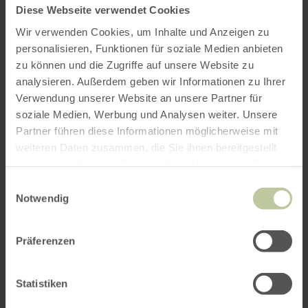
Diese Webseite verwendet Cookies
Wir verwenden Cookies, um Inhalte und Anzeigen zu
personalisieren, Funktionen für soziale Medien anbieten
zu können und die Zugriffe auf unsere Website zu
analysieren. Außerdem geben wir Informationen zu Ihrer
Verwendung unserer Website an unsere Partner für
ROUTE PLANEN
soziale Medien, Werbung und Analysen weiter. Unsere
Partner führen diese Informationen möglicherweise mit
weiteren Daten zusammen, die Sie ihnen bereitgestellt
haben oder die sie im Rahmen Ihrer Nutzung der Dienste
gesammelt haben.
Das könnte Sie auch
Einwilligungsauswahl
Notwendig
interessieren
Präferenzen
Statistiken