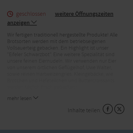
geschlossen
weitere Öffnungszeiten
anzeigen
Wir fertigen traditionell hergestellte Produkte! Alle
Brotsorten werden mit dem betriebseigenen
Vollsauerteig gebacken. Ein Highlight ist unser
“Eifeler Schwarzbot”. Eine weitere Spezialität sind
unsere feinen Eiernudeln. Wir verwenden nur Eier
von unserem örtlichen Geflügelhof, Uwe Walter,
sowie reinen Hartweizengries. Kleingebäcke, wie
Brötchen und Hefeteilchen und Buttercroissants
werden täglich frisch gebacken!
mehr lesen
Inhalte teilen: