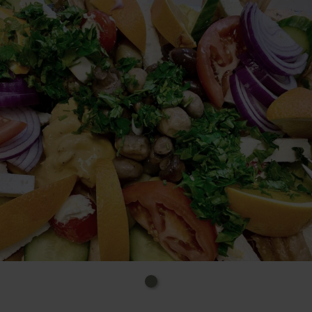
ebenfalls sein Kulinarikparadies mitten im Landkreis
Euskirchen. Besuchen Sie unser liebevoll dekoriertes
und mit Leidenschaft geführtes Restaurant Croatia,
das Sie mit einem eigens angelegten Bachlauf im
Gastgarten und einem behaglichen Wintergarten
herzlich willkommen heißt!