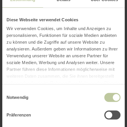
per Google Maps
Diese Webseite verwendet Cookies
Wir verwenden Cookies, um Inhalte und Anzeigen zu
Anfahrt von:
personalisieren, Funktionen für soziale Medien anbieten
zu können und die Zugriffe auf unsere Website zu
analysieren. Außerdem geben wir Informationen zu Ihrer
Verwendung unserer Website an unsere Partner für
soziale Medien, Werbung und Analysen weiter. Unsere
Partner führen diese Informationen möglicherweise mit
ROUTE PLANEN
weiteren Daten zusammen, die Sie ihnen bereitgestellt
haben oder die sie im Rahmen Ihrer Nutzung der Dienste
gesammelt haben.
Einwilligungsauswahl
Notwendig
Das könnte Sie auch
Präferenzen
interessieren