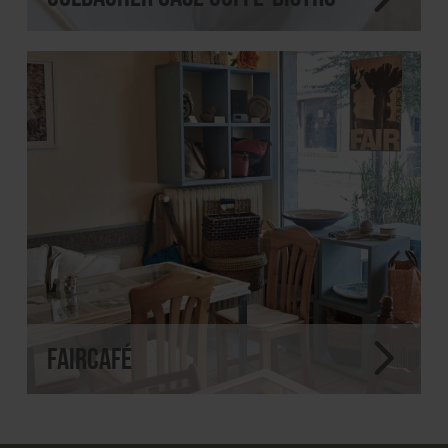
FairCafé