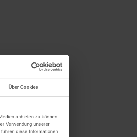
Über Cookies
 Medien anbieten zu können
hrer Verwendung unserer
 führen diese Informationen