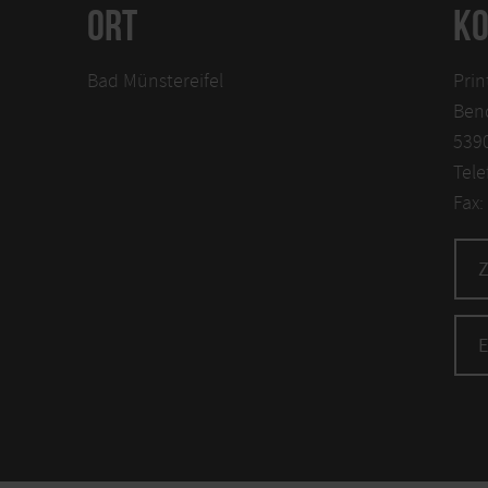
ORT
KO
Bad Münstereifel
Prin
Ben
5390
Tele
Fax: