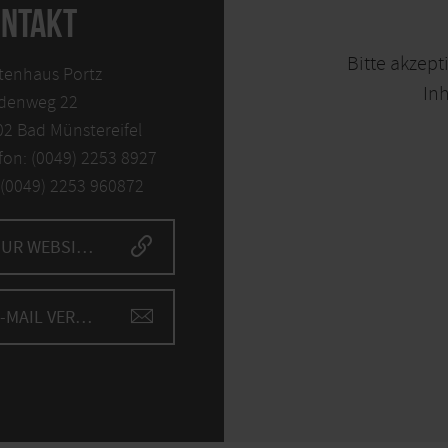
NTAKT
Bitte akzept
tenhaus Portz
Inh
denweg 22
2 Bad Münstereifel
fon: (0049) 2253 8927
 (0049) 2253 960872
ZUR WEBSITE
E-MAIL VERFASSEN