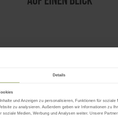
Uhr
Uhr
Uhr
Details
Uhr
Uhr
Cookies
Uhr
nhalte und Anzeigen zu personalisieren, Funktionen für soziale
Uhr
Website zu analysieren. Außerdem geben wir Informationen zu I
r soziale Medien, Werbung und Analysen weiter. Unsere Partner