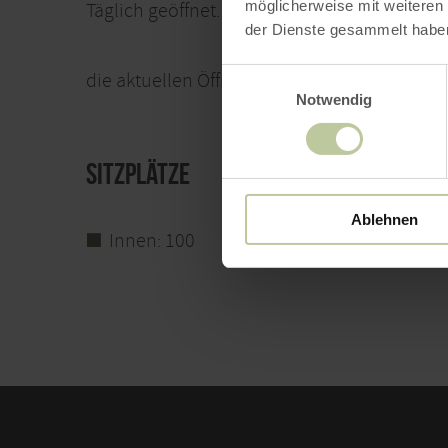
möglicherweise mit weiteren
Täglich geöffnet.
der Dienste gesammelt habe
Einwilligungsauswahl
die aktuellen Öffnungszeiten findest du
hier.
Notwendig
Sitzplätze
Ablehnen
Innen: 100