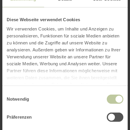
per Google Maps
Diese Webseite verwendet Cookies
Wir verwenden Cookies, um Inhalte und Anzeigen zu
Anfahrt von:
personalisieren, Funktionen für soziale Medien anbieten
zu können und die Zugriffe auf unsere Website zu
analysieren. Außerdem geben wir Informationen zu Ihrer
Verwendung unserer Website an unsere Partner für
soziale Medien, Werbung und Analysen weiter. Unsere
Partner führen diese Informationen möglicherweise mit
ROUTE PLANEN
weiteren Daten zusammen, die Sie ihnen bereitgestellt
haben oder die sie im Rahmen Ihrer Nutzung der Dienste
gesammelt haben.
Einwilligungsauswahl
Notwendig
Das könnte Sie auch
Präferenzen
interessieren