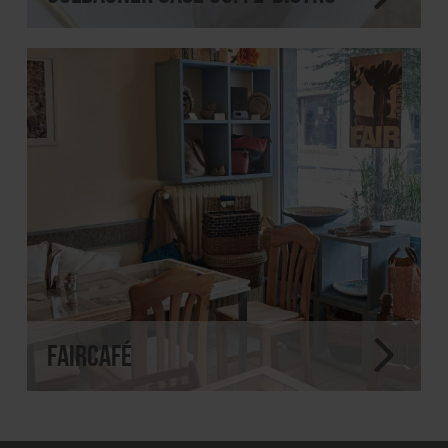
FairCafé