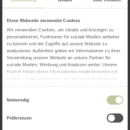
per Google Maps
Diese Webseite verwendet Cookies
Wir verwenden Cookies, um Inhalte und Anzeigen zu
Anfahrt von:
personalisieren, Funktionen für soziale Medien anbieten
zu können und die Zugriffe auf unsere Website zu
analysieren. Außerdem geben wir Informationen zu Ihrer
Verwendung unserer Website an unsere Partner für
soziale Medien, Werbung und Analysen weiter. Unsere
Partner führen diese Informationen möglicherweise mit
ROUTE PLANEN
weiteren Daten zusammen, die Sie ihnen bereitgestellt
haben oder die sie im Rahmen Ihrer Nutzung der Dienste
gesammelt haben.
Einwilligungsauswahl
Notwendig
Das könnte Sie auch
Präferenzen
interessieren