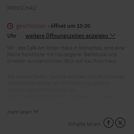
MONSCHAU
geschlossen
- öffnet um 10:00
Uhr
weitere Öffnungszeiten anzeigen
Wir , das Café Am Roten Haus in Monschau, sind eine
kleine Konditorei mit hauseigener Backstube und
direkten wunderschönen Blick auf das Rote Haus.
Alle unsere Torten, Confiserieartikel und Monschauer
Spezialitäten stellen wir mit Fleiß und Liebe in
unserer eigenen Konditorei her.
Unser Café verfügt über 65 Sitzplätze und unsere
hauseigene Terrasse über 45 sonnige Plätze, die zum
Verweilen und genießen einladen.
mehr lesen
Eine kleine kalte und warme Mittagskarte verwöhnt
sie mit leckeren raffinierten
Inhalte teilen:
saisonalen selbstgekochten Speisen.