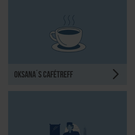
Oksana´s Cafétreff