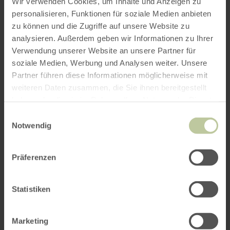
Wir verwenden Cookies, um Inhalte und Anzeigen zu
personalisieren, Funktionen für soziale Medien anbieten
zu können und die Zugriffe auf unsere Website zu
ROUTE PLANEN
analysieren. Außerdem geben wir Informationen zu Ihrer
Verwendung unserer Website an unsere Partner für
soziale Medien, Werbung und Analysen weiter. Unsere
Partner führen diese Informationen möglicherweise mit
weiteren Daten zusammen, die Sie ihnen bereitgestellt
Das könnte Sie auch
haben oder die sie im Rahmen Ihrer Nutzung der Dienste
interessieren
gesammelt haben.
Einwilligungsauswahl
Notwendig
Präferenzen
Statistiken
Marketing