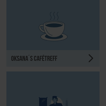
Oksana´s Cafétreff