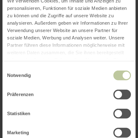
Wir verwenden Cookies, um Inhalte und Anzeigen zu
personalisieren, Funktionen für soziale Medien anbieten
zu können und die Zugriffe auf unsere Website zu
ROUTE PLANEN
analysieren. Außerdem geben wir Informationen zu Ihrer
Verwendung unserer Website an unsere Partner für
soziale Medien, Werbung und Analysen weiter. Unsere
Partner führen diese Informationen möglicherweise mit
weiteren Daten zusammen, die Sie ihnen bereitgestellt
Das könnte Sie auch
haben oder die sie im Rahmen Ihrer Nutzung der Dienste
interessieren
gesammelt haben.
Einwilligungsauswahl
Notwendig
Präferenzen
Statistiken
Marketing