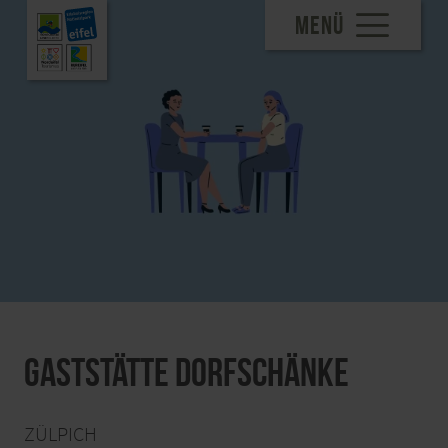
MENÜ
Gaststätte Dorfschänke
ZÜLPICH