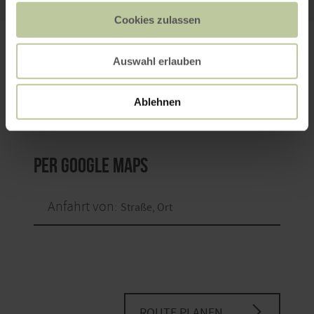
Cookies zulassen
PLANEN SIE IHRE
Auswahl erlauben
ANREISE
Ablehnen
per Google Maps
Anfahrt von:
ROUTE PLANEN