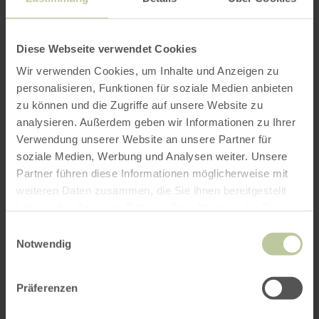
per Google Maps
Diese Webseite verwendet Cookies
Wir verwenden Cookies, um Inhalte und Anzeigen zu
Anfahrt von:
personalisieren, Funktionen für soziale Medien anbieten
zu können und die Zugriffe auf unsere Website zu
analysieren. Außerdem geben wir Informationen zu Ihrer
Verwendung unserer Website an unsere Partner für
soziale Medien, Werbung und Analysen weiter. Unsere
Partner führen diese Informationen möglicherweise mit
ROUTE PLANEN
weiteren Daten zusammen, die Sie ihnen bereitgestellt
haben oder die sie im Rahmen Ihrer Nutzung der Dienste
gesammelt haben.
Einwilligungsauswahl
Notwendig
Das könnte Sie auch
Präferenzen
interessieren