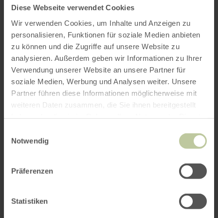
Anfahrt von:
Diese Webseite verwendet Cookies
Wir verwenden Cookies, um Inhalte und Anzeigen zu
personalisieren, Funktionen für soziale Medien anbieten
zu können und die Zugriffe auf unsere Website zu
analysieren. Außerdem geben wir Informationen zu Ihrer
Verwendung unserer Website an unsere Partner für
ROUTE PLANEN
soziale Medien, Werbung und Analysen weiter. Unsere
Partner führen diese Informationen möglicherweise mit
weiteren Daten zusammen, die Sie ihnen bereitgestellt
haben oder die sie im Rahmen Ihrer Nutzung der Dienste
gesammelt haben.
Das könnte Sie auch
Einwilligungsauswahl
Notwendig
interessieren
Präferenzen
Statistiken