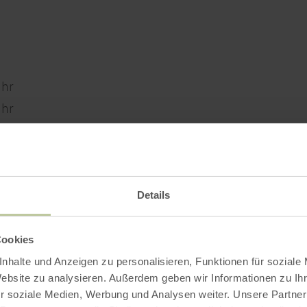
Uhr
Uhr
Uhr
Uhr
Uhr
Uhr
Details
Uhr
Cookies
nhalte und Anzeigen zu personalisieren, Funktionen für soziale
Website zu analysieren. Außerdem geben wir Informationen zu I
r soziale Medien, Werbung und Analysen weiter. Unsere Partner