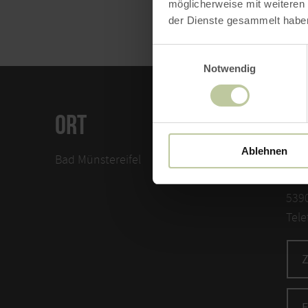
möglicherweise mit weiteren
der Dienste gesammelt habe
Einwilligungsauswahl
Notwendig
ORT
KO
Ablehnen
Bad Münstereifel
Das
Köln
5390
Tele