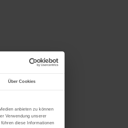
Über Cookies
 Medien anbieten zu können
hrer Verwendung unserer
 führen diese Informationen