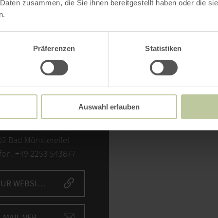
 Daten zusammen, die Sie ihnen bereitgestellt haben oder die s
n.
Präferenzen
Statistiken
NTAKT
Bitte akzept
Auswahl erlauben
 Büdchen
Inh
er Str. 13 (Bahnhof)
2 Bad Münstereifel
fon: +49 2253 543877
ZUR WEBSITE
E-MAIL VERFASSEN