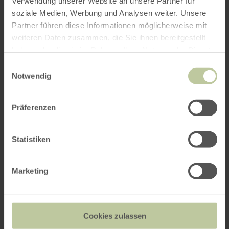
Verwendung unserer Website an unsere Partner für
interessieren
soziale Medien, Werbung und Analysen weiter. Unsere
Partner führen diese Informationen möglicherweise mit
weiteren Daten zusammen, die Sie ihnen bereitgestellt
haben oder die sie im Rahmen Ihrer Nutzung der Dienste
gesammelt haben.
Einwilligungsauswahl
Notwendig
Präferenzen
Statistiken
Marketing
Restaurant Talschenke
Cookies zulassen