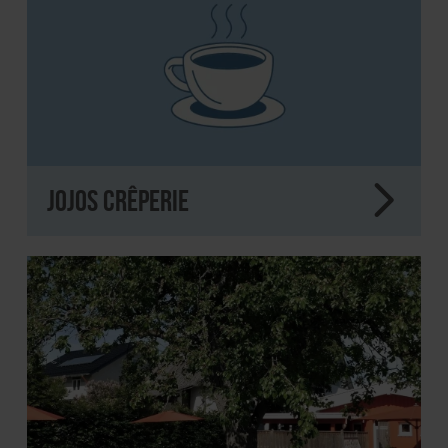
JoJos Crêperie