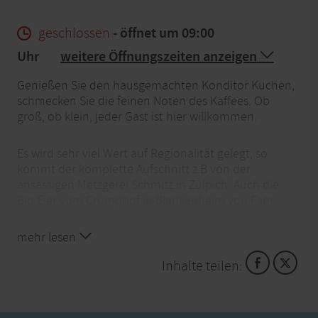
geschlossen
- öffnet um 09:00
Uhr
weitere Öffnungszeiten anzeigen
Genießen Sie den hausgemachten Konditor Kuchen,
schmecken Sie die feinen Noten des Kaffees. Ob
groß, ob klein, jeder Gast ist hier willkommen.
Es wird sehr viel Wert auf Regionalität gelegt, so
kommt der komplette Aufschnitt z.B von der
ansässigen Metzgerei Schmitz in Zülpich. Auch die
Bio Eier vom Crumphof in Blankenheim von Fam.
Hamacher kommen von glücklichen Hühnern. Der
Rochushof von Fam. Goris aus Zülpich ist mit vielen
mehr lesen
regionalen Produkten vertreten.
Inhalte teilen:
Schauen Sie auch gerne in den wöchentlich
wechselnden Mittagstich, täglich frisch gekocht für
Sie.