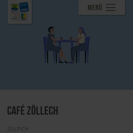
MENÜ
Café Zöllech
ZÜLPICH