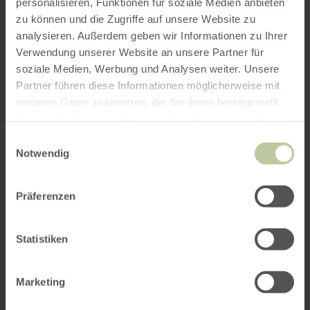
personalisieren, Funktionen für soziale Medien anbieten
ROUTE PLANEN
zu können und die Zugriffe auf unsere Website zu
analysieren. Außerdem geben wir Informationen zu Ihrer
Verwendung unserer Website an unsere Partner für
soziale Medien, Werbung und Analysen weiter. Unsere
Partner führen diese Informationen möglicherweise mit
Das könnte Sie auch
weiteren Daten zusammen, die Sie ihnen bereitgestellt
haben oder die sie im Rahmen Ihrer Nutzung der Dienste
interessieren
gesammelt haben.
Einwilligungsauswahl
Notwendig
Präferenzen
Statistiken
Marketing