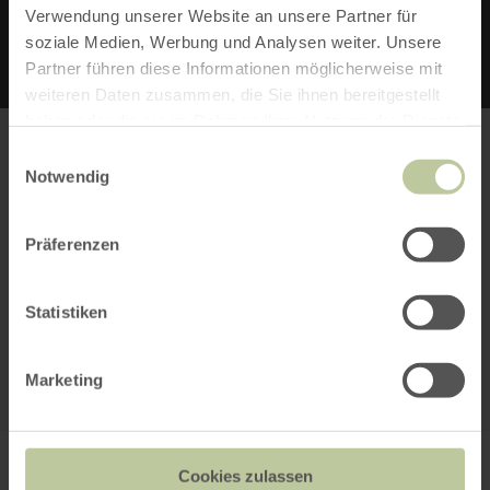
Verwendung unserer Website an unsere Partner für
soziale Medien, Werbung und Analysen weiter. Unsere
Partner führen diese Informationen möglicherweise mit
weiteren Daten zusammen, die Sie ihnen bereitgestellt
haben oder die sie im Rahmen Ihrer Nutzung der Dienste
gesammelt haben.
Einwilligungsauswahl
Notwendig
Bitte akzeptieren Sie den Einsatz aller
Cookies, um den Inhalt dieser Seite
Präferenzen
sehen zu können.
Statistiken
Alle Cookies Freigeben
KARTE ÖFFNEN
Marketing
PLANEN SIE IHRE
Cookies zulassen