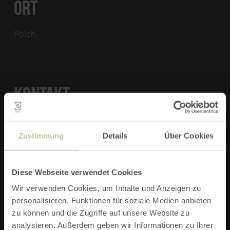
ORT
Polch
KONTAKT
Alter Bahnhof Polch
Am Bahnhof 5-7
Zustimmung
Details
Über Cookies
56751 Polch
Diese Webseite verwendet Cookies
ZUR WEBSITE
Wir verwenden Cookies, um Inhalte und Anzeigen zu
personalisieren, Funktionen für soziale Medien anbieten
zu können und die Zugriffe auf unsere Website zu
E-MAIL VERFASSEN
analysieren. Außerdem geben wir Informationen zu Ihrer