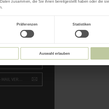
 Daten zusammen, die Sie ihnen bereitgestellt haben oder die s
n.
NTAKT
Bitte akzept
Präferenzen
Statistiken
einde Hellenthal
Inh
haustraße 2
0 Hellenthal
fon: (0049) 2482 85115
Auswahl erlauben
ZUR WEBSITE
E-MAIL VERFASSEN