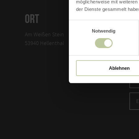
möglicherweise mit weiteren
der Dienste gesammelt habe
ORT
KO
Einwilligungsauswahl
Notwendig
Am Weißen Stein
Gem
53940 Hellenthal
Rat
5394
Tele
Ablehnen